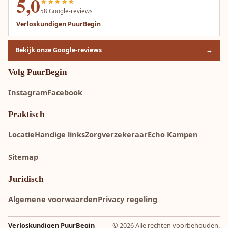
5,0
★★★★★
58
Google-reviews
Verloskundigen PuurBegin
Bekijk onze Google-reviews
→
Volg PuurBegin
Instagram
Facebook
Praktisch
Locatie
Handige links
Zorgverzekeraar
Echo Kampen
Sitemap
Juridisch
Algemene voorwaarden
Privacy regeling
Verloskundigen PuurBegin
© 2026 Alle rechten voorbehouden.