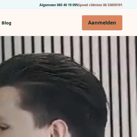
Algemeen
085 40 19 095
Spoed cliënten
06 53659191
Aanmelden
Blog