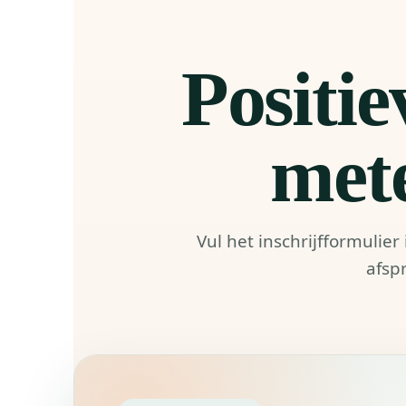
Positie
met
Vul het inschrijfformulie
afsp