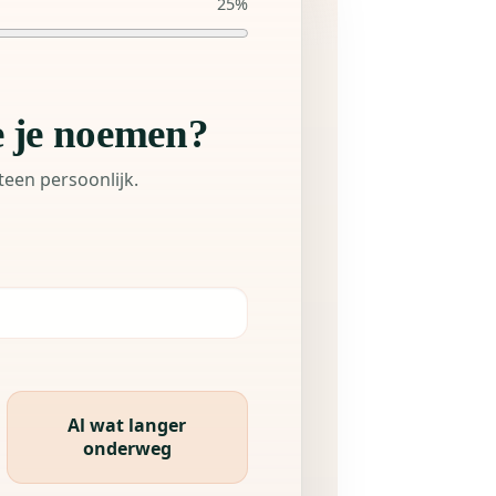
25
%
 je noemen?
teen persoonlijk.
Al wat langer
onderweg