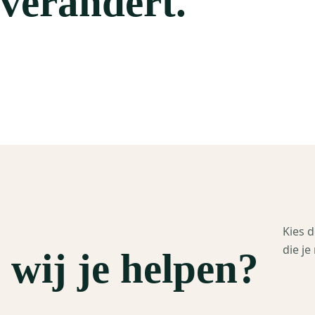
 verandert.
Kies d
die je
wij je helpen?