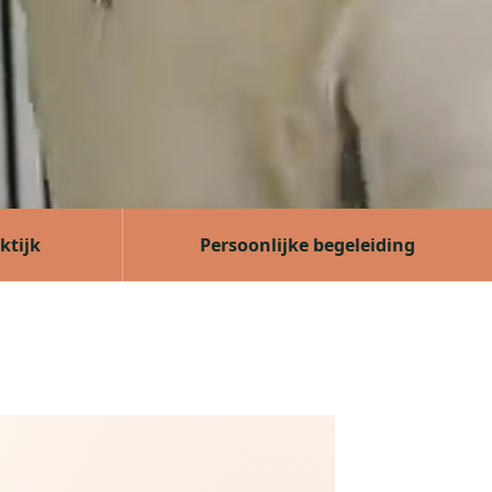
ktijk
Persoonlijke begeleiding