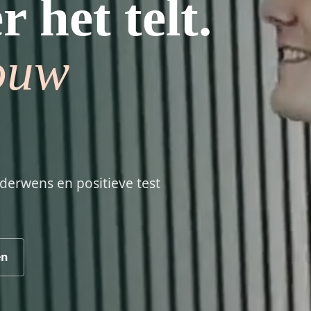
 het telt.
ouw
nderwens en positieve test
en