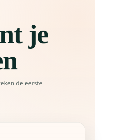
nt je
en
preken de eerste