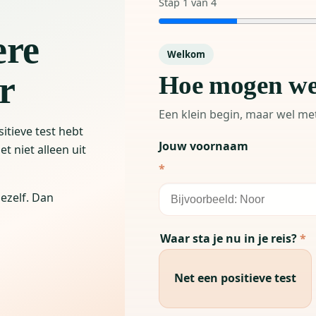
Stap
1
van
4
ere
Welkom
r
Hoe mogen we
Een klein begin, maar wel me
sitieve test hebt
Jouw voornaam
t niet alleen uit
*
jezelf. Dan
Waar sta je nu in je reis?
*
Net een positieve test