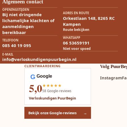
Algemeen contact
OPENINGSTIJDEN
ADRES EN ROUTE
Bij niet dringende
Orkestlaan 148, 8265 RC
lichamelijke klachten of
Kampen
aanmeldingen
Route bekijken
bereikbaar
WHATSAPP
TELEFOON
06 53659191
085 40 19 095
Niet voor spoed
E-MAIL
info@verloskundigenpuurbegin.nl
CLIENTWAARDERING
Volg PuurBe
G
Google
Instagram
Fa
5,0
★★★★★
58
Google-reviews
Verloskundigen PuurBegin
Bekijk onze Google-reviews
→