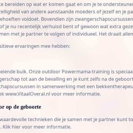
 bereiden op wat er komen gaat en om je te ondersteunen t
zelligheid van andere aanstaande moeders of jezelf en je p
w behoeften voldoet. Bovendien zijn zwangerschapscursussen 
 je nu recentelijk verhuisd bent of gewoon wat extra gezel
n met je partner te volgen of individueel. Het draait allem
sitieve ervaringen mee hebben:
groeiende buik. Onze outdoor Powermama-training is speci
rschap tot aan de bevalling en je kunt zelfs na de geboor
chapscursussen in samenwerking met een bekkentherapeut
oek
www.VitaalOveral.nl
voor meer informatie.
or op de geboorte
waardevolle technieken die je samen met je partner kunt to
 Klik hier voor meer informatie.