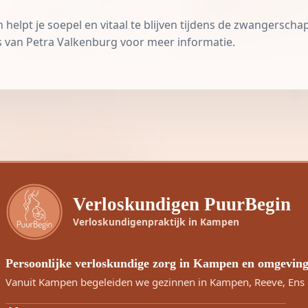
elpt je soepel en vitaal te blijven tijdens de zwangerschap
 van Petra Valkenburg voor meer informatie.
Verloskundigen PuurBegin
Verloskundigenpraktijk in Kampen
Persoonlijke verloskundige zorg in Kampen en omgevin
Vanuit Kampen begeleiden we gezinnen in Kampen, Reeve, Ens 