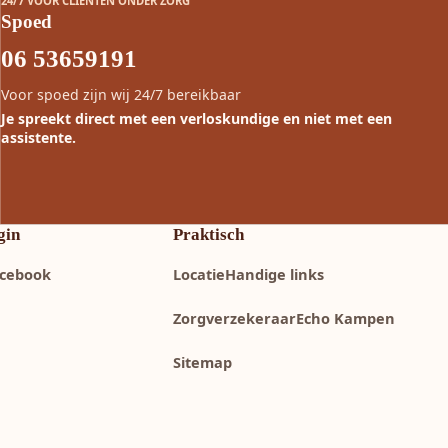
24/7 VOOR CLIËNTEN ONDER ZORG
Spoed
06 53659191
Voor spoed zijn wij 24/7 bereikbaar
Je spreekt direct met een verloskundige en niet met een
assistente.
gin
Praktisch
cebook
Locatie
Handige links
Zorgverzekeraar
Echo Kampen
Sitemap