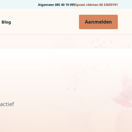
Algemeen
085 40 19 095
Spoed cliënten
06 53659191
Aanmelden
Blog
actief