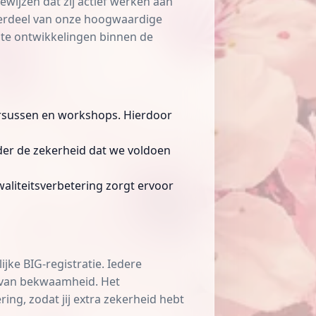
ewijzen dat zij actief werken aan
onderdeel van onze hoogwaardige
ste ontwikkelingen binnen de
cursussen en workshops. Hierdoor
uder de zekerheid dat we voldoen
aliteitsverbetering zorgt ervoor
jke BIG-registratie. Iedere
n van bekwaamheid. Het
ing, zodat jij extra zekerheid hebt