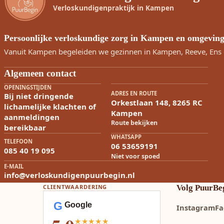
Verloskundigenpraktijk in Kampen
Persoonlijke verloskundige zorg in Kampen en omgevin
Vanuit Kampen begeleiden we gezinnen in Kampen, Reeve, Ens 
Algemeen contact
OPENINGSTIJDEN
ADRES EN ROUTE
Bij niet dringende
Orkestlaan 148, 8265 RC
lichamelijke klachten of
Kampen
aanmeldingen
Route bekijken
bereikbaar
WHATSAPP
TELEFOON
06 53659191
085 40 19 095
Niet voor spoed
E-MAIL
info@verloskundigenpuurbegin.nl
CLIENTWAARDERING
Volg PuurBe
G
Google
Instagram
Fa
★★★★★