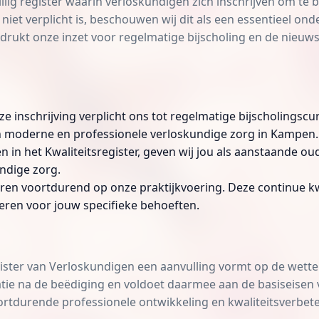
illig register waarin verloskundigen zich inschrijven om te b
 niet verplicht is, beschouwen wij dit als een essentieel 
drukt onze inzet voor regelmatige bijscholing en de nieuw
e inschrijving verplicht ons tot regelmatige bijscholings
 van moderne en professionele verloskundige zorg in Kampen.
n in het Kwaliteitsregister, geven wij jou als aanstaande o
ndige zorg.
ren voortdurend op onze praktijkvoering. Deze continue kw
eren voor jouw specifieke behoeften.
ister van Verloskundigen een aanvulling vormt op de wetteli
atie na de beëdiging en voldoet daarmee aan de basiseise
ortdurende professionele ontwikkeling en kwaliteitsverbeter