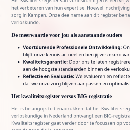
Het Kwaliteitsregister van Verloskundigen is een vrijw
het verbeteren van hun expertise. Hoewel inschrijving
zorg in Kampen. Onze deelname aan dit register bena
verloskunde.
De meerwaarde voor jou als aanstaande ouders
Voortdurende Professionele Ontwikkeling:
Onz
blijft onze kennis actueel en ben jij verzekerd
Kwaliteitsgarantie:
Door ons te laten registrere
aan de hoogste standaarden binnen de verlosku
Reflectie en Evaluatie:
We evalueren en reflecte
dat we onze zorg blijven aanpassen en optimalis
Het kwaliteitsregister versus BIG-registratie
Het is belangrijk te benadrukken dat het Kwaliteitsreg
verloskundige in Nederland ontvangt een BIG-registr
Kwaliteitsregister gaat verder door te focussen op vo