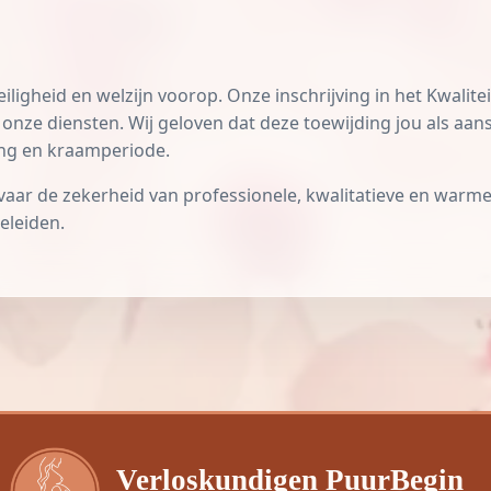
igheid en welzijn voorop. Onze inschrijving in het Kwalitei
onze diensten. Wij geloven dat deze toewijding jou als aa
ing en kraamperiode.
ar de zekerheid van professionele, kwalitatieve en warme v
eleiden.
Verloskundigen PuurBegin