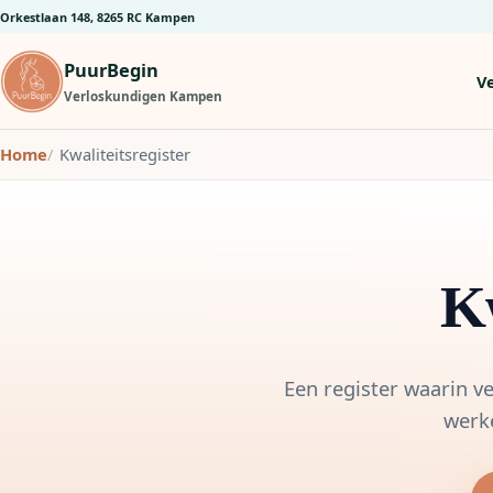
Orkestlaan 148, 8265 RC Kampen
PuurBegin
V
Verloskundigen Kampen
Home
Kwaliteitsregister
Kw
Een register waarin ve
werke