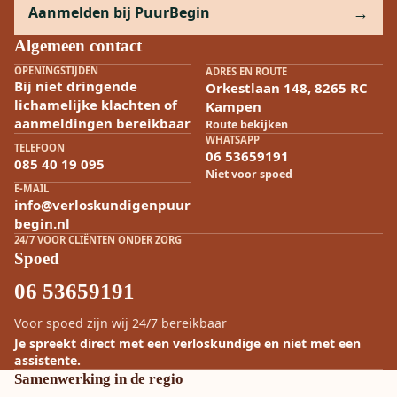
Aanmelden bij PuurBegin
Algemeen contact
OPENINGSTIJDEN
ADRES EN ROUTE
Bij niet dringende
Orkestlaan 148, 8265 RC
lichamelijke klachten of
Kampen
aanmeldingen bereikbaar
Route bekijken
WHATSAPP
TELEFOON
06 53659191
085 40 19 095
Niet voor spoed
E-MAIL
info@verloskundigenpuur
begin.nl
24/7 VOOR CLIËNTEN ONDER ZORG
Spoed
06 53659191
Voor spoed zijn wij 24/7 bereikbaar
Je spreekt direct met een verloskundige en niet met een
assistente.
Samenwerking in de regio