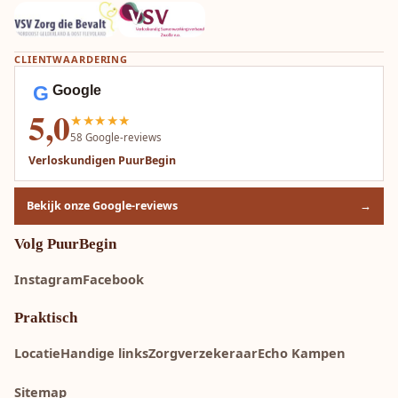
CLIENTWAARDERING
G
Google
5,0
★★★★★
58
Google-reviews
Verloskundigen PuurBegin
Bekijk onze Google-reviews
→
Volg PuurBegin
Instagram
Facebook
Praktisch
Locatie
Handige links
Zorgverzekeraar
Echo Kampen
Sitemap