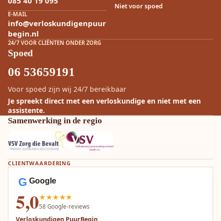
085 40 19 095
Niet voor spoed
E-MAIL
info@verloskundigenpuur
begin.nl
24/7 VOOR CLIËNTEN ONDER ZORG
Spoed
06 53659191
Voor spoed zijn wij 24/7 bereikbaar
Je spreekt direct met een verloskundige en niet met een
assistente.
Samenwerking in de regio
CLIENTWAARDERING
G
Google
5,0
★★★★★
58
Google-reviews
Verloskundigen PuurBegin