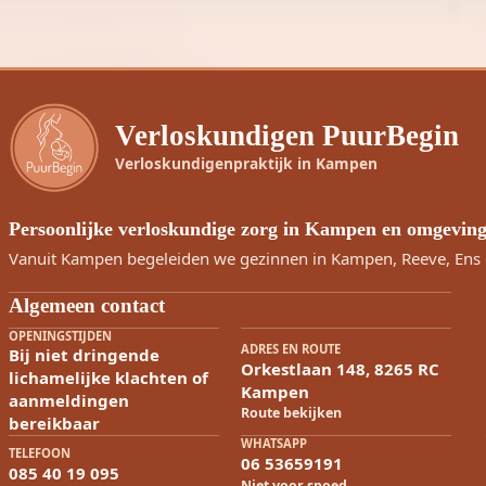
Verloskundigen PuurBegin
Verloskundigenpraktijk in Kampen
Persoonlijke verloskundige zorg in Kampen en omgevin
Vanuit Kampen begeleiden we gezinnen in Kampen, Reeve, Ens 
Algemeen contact
OPENINGSTIJDEN
ADRES EN ROUTE
Bij niet dringende
Orkestlaan 148, 8265 RC
lichamelijke klachten of
Kampen
aanmeldingen
Route bekijken
bereikbaar
WHATSAPP
TELEFOON
06 53659191
085 40 19 095
Niet voor spoed