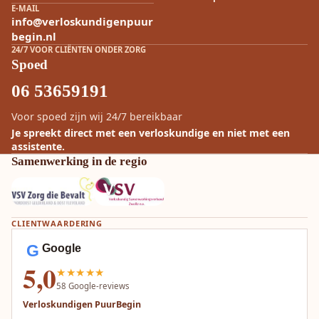
E-MAIL
info@verloskundigenpuur
begin.nl
24/7 VOOR CLIËNTEN ONDER ZORG
Spoed
06 53659191
Voor spoed zijn wij 24/7 bereikbaar
Je spreekt direct met een verloskundige en niet met een
assistente.
Samenwerking in de regio
CLIENTWAARDERING
G
Google
5,0
★★★★★
58
Google-reviews
Verloskundigen PuurBegin