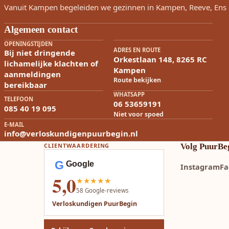
Vanuit Kampen begeleiden we gezinnen in Kampen, Reeve, Ens 
Algemeen contact
OPENINGSTIJDEN
ADRES EN ROUTE
Bij niet dringende
Orkestlaan 148, 8265 RC
lichamelijke klachten of
Kampen
aanmeldingen
Route bekijken
bereikbaar
WHATSAPP
TELEFOON
06 53659191
085 40 19 095
Niet voor spoed
E-MAIL
info@verloskundigenpuurbegin.nl
CLIENTWAARDERING
Volg PuurBe
G
Google
Instagram
Fa
5,0
★★★★★
58
Google-reviews
Verloskundigen PuurBegin