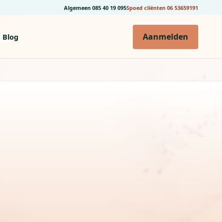
Algemeen
085 40 19 095
Spoed cliënten
06 53659191
Aanmelden
Blog