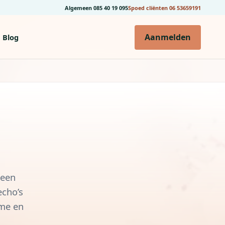
Algemeen
085 40 19 095
Spoed cliënten
06 53659191
Aanmelden
Blog
 een
echo’s
rme en