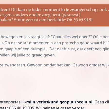
veel bewegen en je vraagt je af: "Gaat alles wel goed?" Of je
ho's Op dat soort momenten is een pretecho goud waard bij
en gaapje of een duimpje... Dat geeft rust, dat geeft een g
willen wij jullie zo graag geven.
ze zwangeren. Gewoon omdat het kan. Gewoon omdat wij d
iëntenportaal →
mijn.verloskundigenpuurbegin.nl
. Geen c
 naar 085 40 19 095. Wij helpen je graag verder.