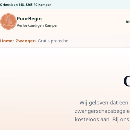
Orkestlaan 148, 8265 RC Kampen
PuurBegin
V
Verloskundigen Kampen
Home
Zwanger
Gratis pretecho
G
Wij geloven dat een 
zwangerschapsbegeleid
kosteloos aan. Bij on