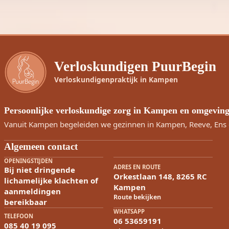
Verloskundigen PuurBegin
Verloskundigenpraktijk in Kampen
Persoonlijke verloskundige zorg in Kampen en omgevin
Vanuit Kampen begeleiden we gezinnen in Kampen, Reeve, Ens 
Algemeen contact
OPENINGSTIJDEN
ADRES EN ROUTE
Bij niet dringende
Orkestlaan 148, 8265 RC
lichamelijke klachten of
Kampen
aanmeldingen
Route bekijken
bereikbaar
WHATSAPP
TELEFOON
06 53659191
085 40 19 095