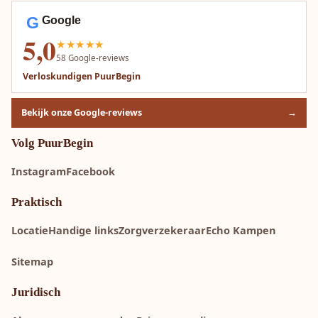
G
Google
5,0
★★★★★
58
Google-reviews
Verloskundigen PuurBegin
Bekijk onze Google-reviews
→
Volg PuurBegin
Instagram
Facebook
Praktisch
Locatie
Handige links
Zorgverzekeraar
Echo Kampen
Sitemap
Juridisch