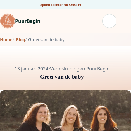
Spoed cliënten
06 53659191
PuurBegin
Home
Blog
Groei van de baby
13 januari 2024
•
Verloskundigen PuurBegin
Groei van de baby