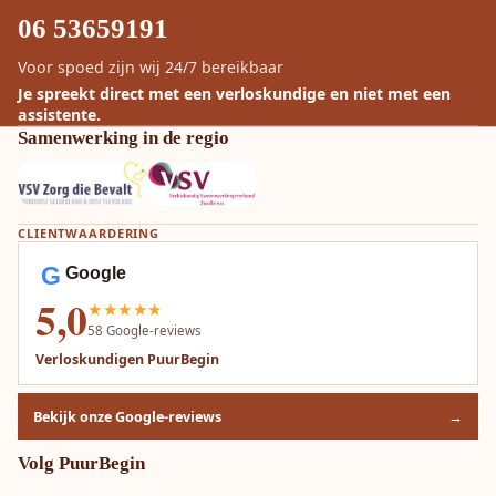
06 53659191
Voor spoed zijn wij 24/7 bereikbaar
Je spreekt direct met een verloskundige en niet met een
assistente.
Samenwerking in de regio
CLIENTWAARDERING
G
Google
5,0
★★★★★
58
Google-reviews
Verloskundigen PuurBegin
Bekijk onze Google-reviews
→
Volg PuurBegin