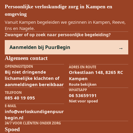
Persoonlijke verloskundige zorg in Kampen en
omgeving
Vanuit Kampen begeleiden we gezinnen in Kampen, Reeve,
Ens en Nagele.
Zwanger of op zoek naar persoonlijke begeleiding?
Aanmelden bij PuurBegin
Algemeen contact
OPENINGSTIJDEN
ADRES EN ROUTE
Bij niet dringende
Orkestlaan 148, 8265 RC
lichamelijke klachten of
Kampen
aanmeldingen bereikbaar
Route bekijken
WHATSAPP
TELEFOON
06 53659191
085 40 19 095
Niet voor spoed
E-MAIL
info@verloskundigenpuur
begin.nl
24/7 VOOR CLIËNTEN ONDER ZORG
Spoed