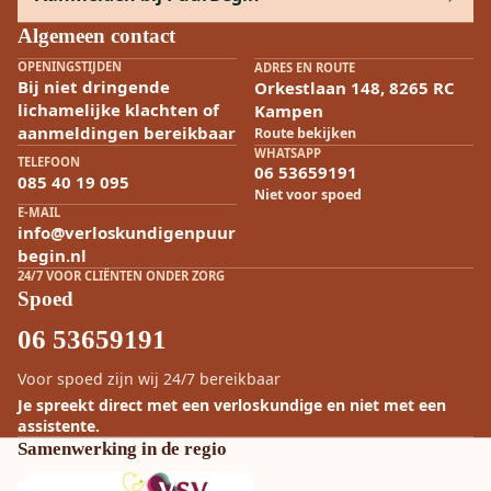
Algemeen contact
OPENINGSTIJDEN
ADRES EN ROUTE
Bij niet dringende
Orkestlaan 148, 8265 RC
lichamelijke klachten of
Kampen
aanmeldingen bereikbaar
Route bekijken
WHATSAPP
TELEFOON
06 53659191
085 40 19 095
Niet voor spoed
E-MAIL
info@verloskundigenpuur
begin.nl
24/7 VOOR CLIËNTEN ONDER ZORG
Spoed
06 53659191
Voor spoed zijn wij 24/7 bereikbaar
Je spreekt direct met een verloskundige en niet met een
assistente.
Samenwerking in de regio