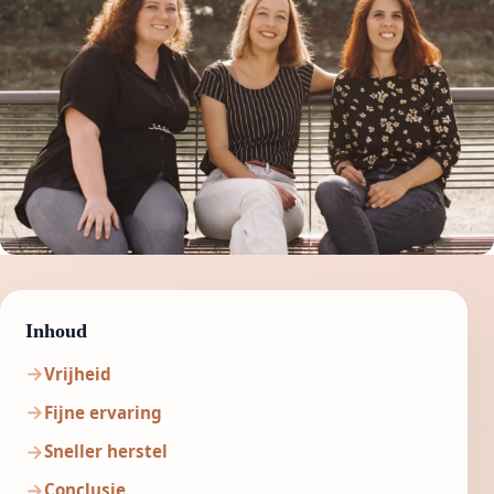
Inhoud
Vrijheid
Fijne ervaring
Sneller herstel
Conclusie