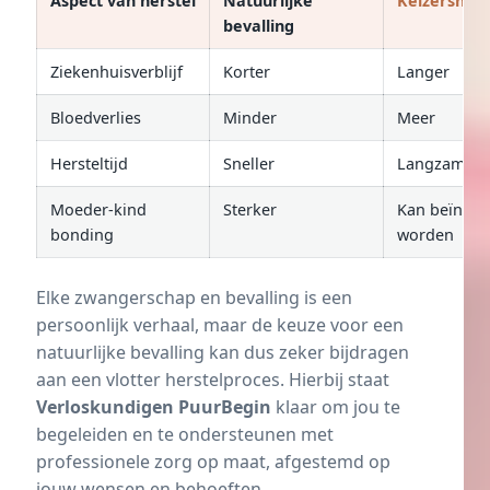
Aspect van herstel
Natuurlijke
Keizersned
bevalling
Ziekenhuisverblijf
Korter
Langer
Bloedverlies
Minder
Meer
Hersteltijd
Sneller
Langzamer
Moeder-kind
Sterker
Kan beïnvlo
bonding
worden
Elke zwangerschap en bevalling is een
persoonlijk verhaal, maar de keuze voor een
natuurlijke bevalling kan dus zeker bijdragen
aan een vlotter herstelproces. Hierbij staat
Verloskundigen PuurBegin
klaar om jou te
begeleiden en te ondersteunen met
professionele zorg op maat, afgestemd op
jouw wensen en behoeften.