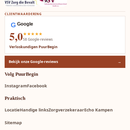
CLIENTWAARDERING
G
Google
5,0
★★★★★
58
Google-reviews
Verloskundigen PuurBegin
Bekijk onze Google-reviews
→
Volg PuurBegin
Instagram
Facebook
Praktisch
Locatie
Handige links
Zorgverzekeraar
Echo Kampen
Sitemap