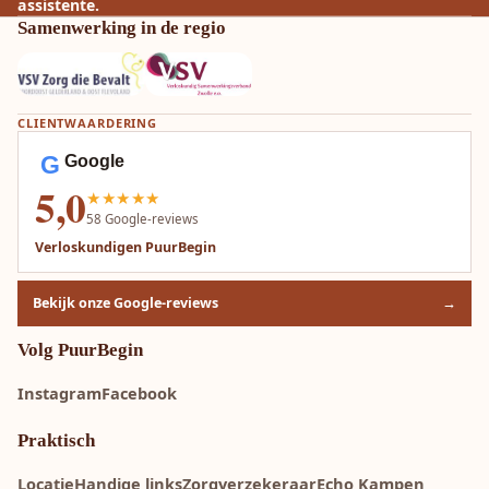
assistente.
Samenwerking in de regio
CLIENTWAARDERING
G
Google
5,0
★★★★★
58
Google-reviews
Verloskundigen PuurBegin
Bekijk onze Google-reviews
→
Volg PuurBegin
Instagram
Facebook
Praktisch
Locatie
Handige links
Zorgverzekeraar
Echo Kampen