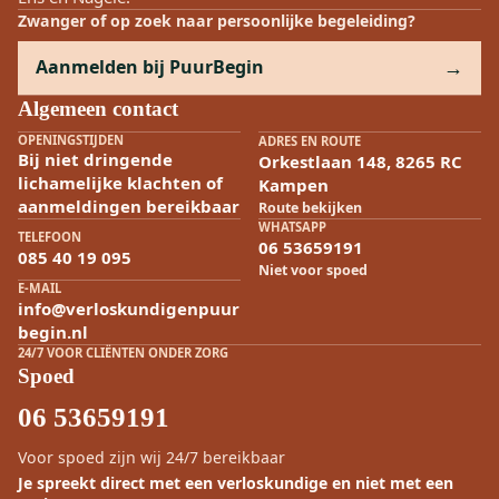
Zwanger of op zoek naar persoonlijke begeleiding?
Aanmelden bij PuurBegin
Algemeen contact
OPENINGSTIJDEN
ADRES EN ROUTE
Bij niet dringende
Orkestlaan 148, 8265 RC
lichamelijke klachten of
Kampen
aanmeldingen bereikbaar
Route bekijken
WHATSAPP
TELEFOON
06 53659191
085 40 19 095
Niet voor spoed
E-MAIL
info@verloskundigenpuur
begin.nl
24/7 VOOR CLIËNTEN ONDER ZORG
Spoed
06 53659191
Voor spoed zijn wij 24/7 bereikbaar
Je spreekt direct met een verloskundige en niet met een