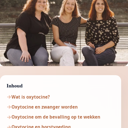
Inhoud
Wat is oxytocine?
Oxytocine en zwanger worden
Oxytocine om de bevalling op te wekken
Oxytocine en borstvoeding