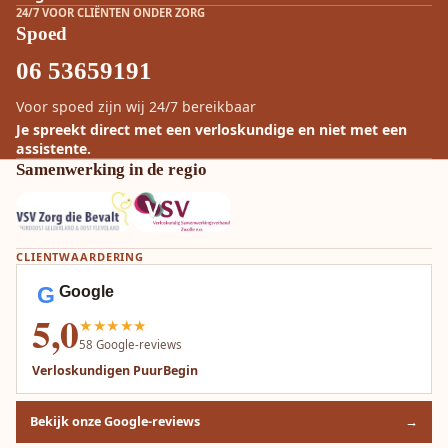
24/7 VOOR CLIËNTEN ONDER ZORG
Spoed
06 53659191
Voor spoed zijn wij 24/7 bereikbaar
Je spreekt direct met een verloskundige en niet met een
assistente.
Samenwerking in de regio
CLIENTWAARDERING
G
Google
5,0
★★★★★
58
Google-reviews
Verloskundigen PuurBegin
Bekijk onze Google-reviews
→