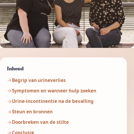
Inhoud
Begrip van urineverlies
Symptomen en wanneer hulp zoeken
Urine-incontinentie na de bevalling
Steun en bronnen
Doorbreken van de stilte
Conclusie