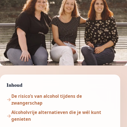
Inhoud
De risico’s van alcohol tijdens de
zwangerschap
Alcoholvrije alternatieven die je wél kunt
genieten