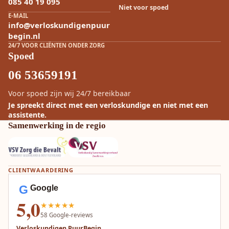
085 40 19 095
Niet voor spoed
E-MAIL
info@verloskundigenpuur
begin.nl
24/7 VOOR CLIËNTEN ONDER ZORG
Spoed
06 53659191
Voor spoed zijn wij 24/7 bereikbaar
Je spreekt direct met een verloskundige en niet met een
assistente.
Samenwerking in de regio
CLIENTWAARDERING
G
Google
5,0
★★★★★
58
Google-reviews
Verloskundigen PuurBegin