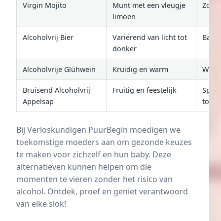
Virgin Mojito
Munt met een vleugje
Zome
limoen
Alcoholvrij Bier
Variërend van licht tot
Barb
donker
Alcoholvrije Glühwein
Kruidig en warm
Wint
Bruisend Alcoholvrij
Fruitig en feestelijk
Speci
Appelsap
toost
Bij Verloskundigen PuurBegin moedigen we
toekomstige moeders aan om gezonde keuzes
te maken voor zichzelf en hun baby. Deze
alternatieven kunnen helpen om die
momenten te vieren zonder het risico van
alcohol. Ontdek, proef en geniet verantwoord
van elke slok!