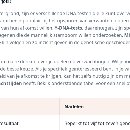
j jou?
ergrond, zijn er verschillende DNA-testen die je kunt overw
jvoorbeeld populair bij het opsporen van verwanten binnen v
t van hun afkomst willen.
Y-DNA-tests
, daarentegen, zijn s
or diegenen die de mannelijk stamboom willen onderzoeken.
Mi
lijn volgen en zo inzicht geven in de genetische geschieden
jk om na te denken over je doelen en verwachtingen. Wil je
me
 beste keuze. Als je specifiek geïnteresseerd bent in je va
 van je afkomst te krijgen, kan het zelfs nuttig zijn om m
chttijden
heeft. Bekijk onderstaande tabel voor een snel o
Nadelen
resultaat
Beperkt tot vijf tot zeven gen