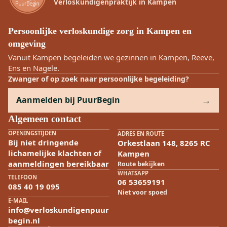
Verloskundigenpraktijk in Kampen
Persoonlijke verloskundige zorg in Kampen en
omgeving
Vanuit Kampen begeleiden we gezinnen in Kampen, Reeve,
Ens en Nagele.
Zwanger of op zoek naar persoonlijke begeleiding?
Aanmelden bij PuurBegin
Algemeen contact
OPENINGSTIJDEN
ADRES EN ROUTE
Bij niet dringende
Orkestlaan 148, 8265 RC
lichamelijke klachten of
Kampen
aanmeldingen bereikbaar
Route bekijken
WHATSAPP
TELEFOON
06 53659191
085 40 19 095
Niet voor spoed
E-MAIL
info@verloskundigenpuur
begin.nl