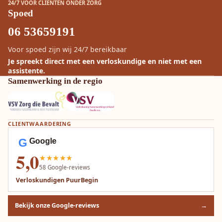
24/7 VOOR CLIËNTEN ONDER ZORG
Spoed
06 53659191
Voor spoed zijn wij 24/7 bereikbaar
Je spreekt direct met een verloskundige en niet met een
assistente.
Samenwerking in de regio
CLIENTWAARDERING
G
Google
5,0
★★★★★
58
Google-reviews
Verloskundigen PuurBegin
Bekijk onze Google-reviews
→