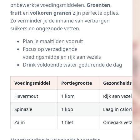
onbewerkte voedingsmiddelen.
Groenten
,
fruit
en
volkoren granen
zijn perfecte opties.
Zo verminder je de inname van verborgen
suikers en ongezonde vetten.
Plan je maaltijden vooruit
Focus op verzadigende
voedingsmiddelen rijk aan vezels
Drink voldoende water gedurende de dag
Voedingsmiddel
Portiegrootte
Gezondheidsvoo
Havermout
1 kom
Rijk aan vezels
Spinazie
1 kop
Laag in calorieën
Zalm
1 filet
Omega-3 vetzure