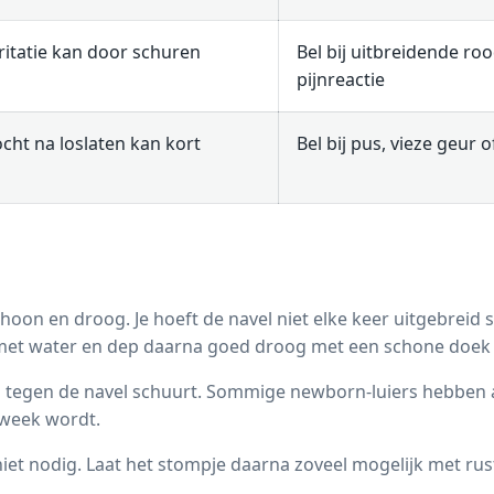
rritatie kan door schuren
Bel bij uitbreidende ro
pijnreactie
ocht na loslaten kan kort
Bel bij pus, vieze geur o
hoon en droog. Je hoeft de navel niet elke keer uitgebreid s
n met water en dep daarna goed droog met een schone doek 
d tegen de navel schuurt. Sommige newborn-luiers hebben al
f week wordt.
niet nodig. Laat het stompje daarna zoveel mogelijk met ru