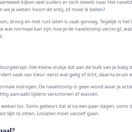
 kraamweek kijken veel ouders er toch steeds naar. Het nav
wil je weten: hoort dit erbij, of moet ik bellen?
oon, droog en met rust laten is vaak genoeg. Tegelijk is he
s je wat normaal kan zijn, hoe je de navelstomp verzorgt, wat
t.
rgeknipt. Het kleine stukje dat aan de buik van je baby bl
ert vaak van kleur: eerst wat gelig of licht, daarna bruin e
normale indrogen. De navelstomp is geen wond waar je actie
ichtig aanraakt tijdens verschonen of wassen.
 weken los. Soms gebeurt dat al na een paar dagen, soms du
st lijkt te zitten. Loslaten moet vanzelf gaan.
maal?