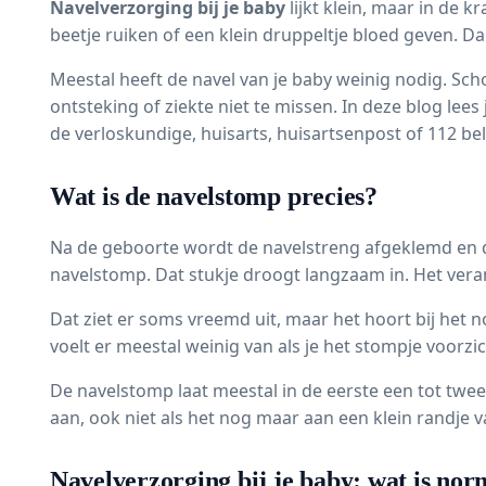
Navelverzorging bij je baby
lijkt klein, maar in de
beetje ruiken of een klein druppeltje bloed geven. Dan 
Meestal heeft de navel van je baby weinig nodig. Sch
ontsteking of ziekte niet te missen. In deze blog lee
de verloskundige, huisarts, huisartsenpost of 112 bel
Wat is de navelstomp precies?
Na de geboorte wordt de navelstreng afgeklemd en doo
navelstomp. Dat stukje droogt langzaam in. Het verand
Dat ziet er soms vreemd uit, maar het hoort bij het 
voelt er meestal weinig van als je het stompje voorz
De navelstomp laat meestal in de eerste een tot twee
aan, ook niet als het nog maar aan een klein randje va
Navelverzorging bij je baby: wat is nor