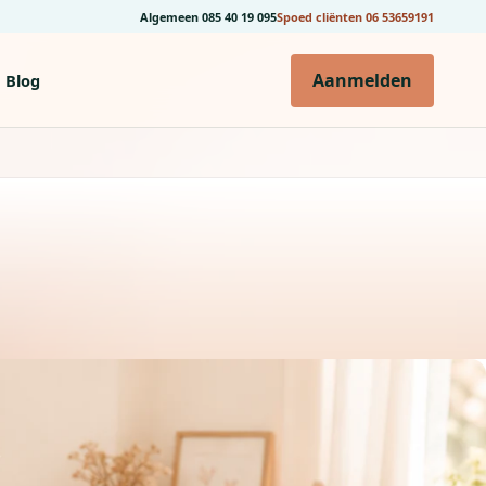
Algemeen
085 40 19 095
Spoed cliënten
06 53659191
Aanmelden
Blog