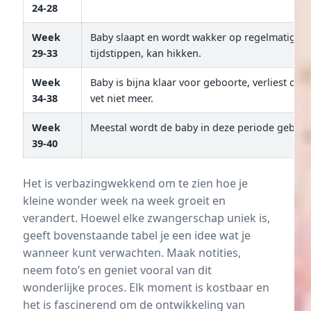
24-28
Week
Baby slaapt en wordt wakker op regelmatige
29-33
tijdstippen, kan hikken.
Week
Baby is bijna klaar voor geboorte, verliest on
34-38
vet niet meer.
Week
Meestal wordt de baby in deze periode gebore
39-40
Het is verbazingwekkend om te zien hoe je
kleine wonder week na week groeit en
verandert. Hoewel elke zwangerschap uniek is,
geeft bovenstaande tabel je een idee wat je
wanneer kunt verwachten. Maak notities,
neem foto’s en geniet vooral van dit
wonderlijke proces. Elk moment is kostbaar en
het is fascinerend om de ontwikkeling van