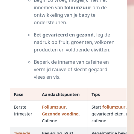
Begin zo vroeg mogelijk met het
innemen van
foliumzuur
om de
ontwikkeling van je baby te
ondersteunen.
Eet gevarieerd en gezond,
leg de
nadruk op fruit, groenten, volkoren
producten en voldoende
eiwitten
.
Beperk de inname van
cafeïne
en
vermijd rauwe of slecht gegaard
vlees en vis.
Fase
Aandachtspunten
Tips
Eerste
Foliumzuur
,
Start
foliumzuur
,
trimester
Gezonde voeding
,
gevarieerd eten, mi
Cafeïne
cafeïne
Tweede
Beweging, Rust,
Regelmatige bewegi