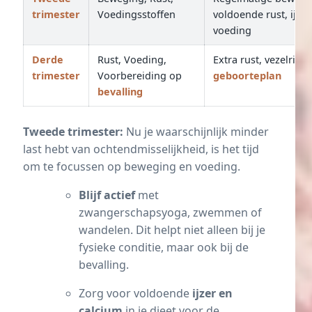
trimester
Voedingsstoffen
voldoende rust, ijzer
voeding
Derde
Rust, Voeding,
Extra rust, vezelrijk 
trimester
Voorbereiding op
geboorteplan
bevalling
Tweede trimester:
Nu je waarschijnlijk minder
last hebt van ochtendmisselijkheid, is het tijd
om te focussen op beweging en voeding.
Blijf actief
met
zwangerschapsyoga,
zwemmen
of
wandelen. Dit helpt niet alleen bij je
fysieke conditie, maar ook bij de
bevalling.
Zorg voor voldoende
ijzer
en
calcium
in je dieet voor de