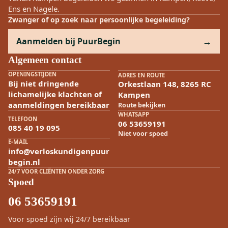
Ens en Nagele.
Zwanger of op zoek naar persoonlijke begeleiding?
Aanmelden bij PuurBegin
Algemeen contact
OPENINGSTIJDEN
ADRES EN ROUTE
Bij niet dringende
Orkestlaan 148, 8265 RC
lichamelijke klachten of
Kampen
aanmeldingen bereikbaar
Route bekijken
WHATSAPP
TELEFOON
06 53659191
085 40 19 095
Niet voor spoed
E-MAIL
info@verloskundigenpuur
begin.nl
24/7 VOOR CLIËNTEN ONDER ZORG
Spoed
06 53659191
Voor spoed zijn wij 24/7 bereikbaar