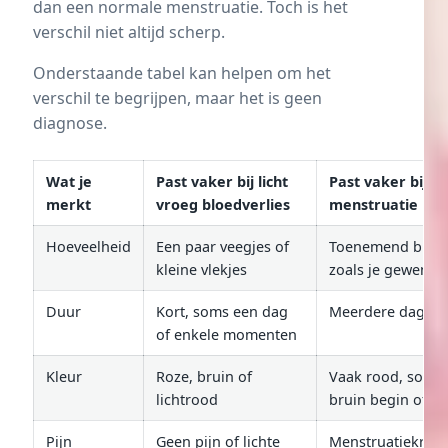
dan een normale menstruatie. Toch is het
verschil niet altijd scherp.
Onderstaande tabel kan helpen om het
verschil te begrijpen, maar het is geen
diagnose.
Wat je
Past vaker bij licht
Past vaker bij
merkt
vroeg bloedverlies
menstruatie
Hoeveelheid
Een paar veegjes of
Toenemend bloed
kleine vlekjes
zoals je gewend 
Duur
Kort, soms een dag
Meerdere dagen
of enkele momenten
Kleur
Roze, bruin of
Vaak rood, soms
lichtrood
bruin begin of ei
Pijn
Geen pijn of lichte
Menstruatiekra