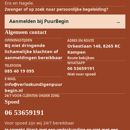
Ens en Nagele.
Zwanger of op zoek naar persoonlijke begeleiding?
Aanmelden bij PuurBegin
Algemeen contact
OPENINGSTIJDEN
ADRES EN ROUTE
Bij niet dringende
Orkestlaan 148, 8265 RC
lichamelijke klachten of
Kampen
aanmeldingen bereikbaar
Route bekijken
WHATSAPP
TELEFOON
06 53659191
085 40 19 095
Niet voor spoed
E-MAIL
info@verloskundigenpuur
begin.nl
24/7 VOOR CLIËNTEN ONDER ZORG
Spoed
06 53659191
Voor spoed zijn wij 24/7 bereikbaar
Je spreekt direct met een verloskundige en niet met een