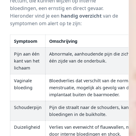
rectum, die kunnen wijzen op interne
bloedingen, een ernstig en direct gevaar.
Hieronder vind je een
handig overzicht
van de
symptomen om alert op te zijn:
Symptoom
Omschrijving
Pijn aan één
Abnormale, aanhoudende pijn die zich fo
kant van het
één zijde van de onderbuik.
lichaam
Vaginale
Bloedverlies dat verschilt van de normale
bloeding
menstruatie, mogelijk als gevolg van de
implantaat buiten de baarmoeder.
Schouderpijn
Pijn die straalt naar de schouders, kan d
bloedingen in de buikholte.
Duizeligheid
Verlies van evenwicht of flauwvallen, moge
door interne bloedingen en shock.