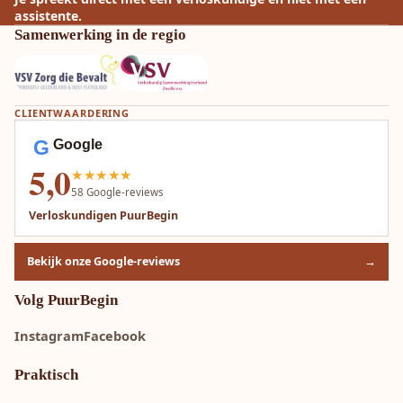
assistente.
Samenwerking in de regio
CLIENTWAARDERING
G
Google
5,0
★★★★★
58
Google-reviews
Verloskundigen PuurBegin
Bekijk onze Google-reviews
→
Volg PuurBegin
Instagram
Facebook
Praktisch