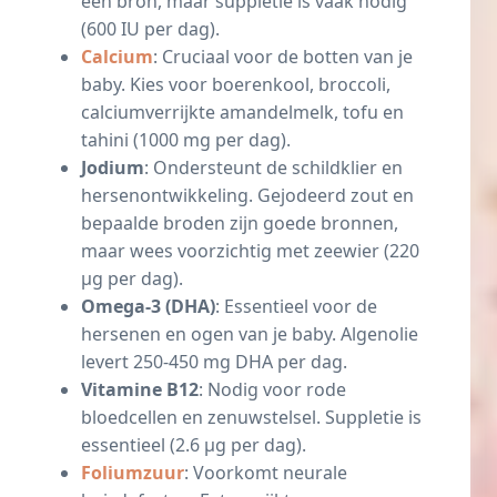
een bron, maar suppletie is vaak nodig
(600 IU per dag).
Calcium
: Cruciaal voor de botten van je
baby. Kies voor boerenkool, broccoli,
calciumverrijkte amandelmelk, tofu en
tahini (1000 mg per dag).
Jodium
: Ondersteunt de schildklier en
hersenontwikkeling. Gejodeerd zout en
bepaalde broden zijn goede bronnen,
maar wees voorzichtig met zeewier (220
µg per dag).
Omega-3 (DHA)
: Essentieel voor de
hersenen en ogen van je baby. Algenolie
levert 250-450 mg DHA per dag.
Vitamine B12
: Nodig voor rode
bloedcellen en zenuwstelsel. Suppletie is
essentieel (2.6 µg per dag).
Foliumzuur
: Voorkomt neurale