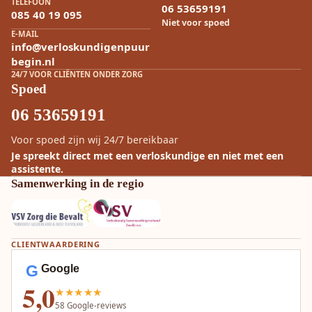
TELEFOON
06 53659191
085 40 19 095
Niet voor spoed
E-MAIL
info@verloskundigenpuur
begin.nl
24/7 VOOR CLIËNTEN ONDER ZORG
Spoed
06 53659191
Voor spoed zijn wij 24/7 bereikbaar
Je spreekt direct met een verloskundige en niet met een
assistente.
Samenwerking in de regio
CLIENTWAARDERING
G
Google
5,0
★★★★★
58
Google-reviews