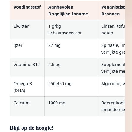
Voedingsstof
Aanbevolen
Veganistische
Dagelijkse Inname
Bronnen
Eiwitten
1 g/kg
Linzen, tofu, q
lichaamsgewicht
noten
Ijzer
27 mg
Spinazie, linzen
verrijkte grane
Vitamine B12
2.6 µg
Supplementen,
verrijkte melk
Omega-3
250-450 mg
Algenolie, wal
(DHA)
Calcium
1000 mg
Boerenkool,
amandelmelk, 
Blijf op de hoogte!