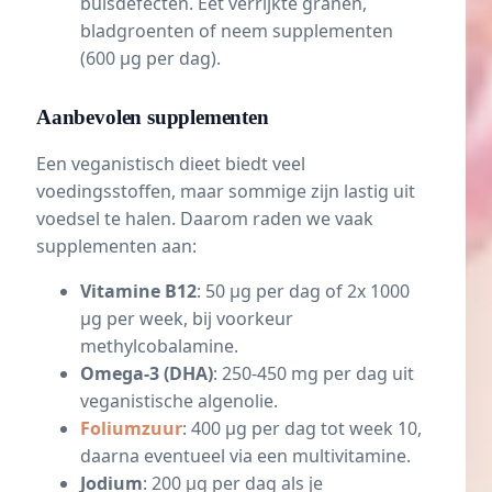
buisdefecten. Eet verrijkte granen,
bladgroenten of neem supplementen
(600 µg per dag).
Aanbevolen supplementen
Een veganistisch dieet biedt veel
voedingsstoffen, maar sommige zijn lastig uit
voedsel te halen. Daarom raden we vaak
supplementen aan:
Vitamine B12
: 50 µg per dag of 2x 1000
µg per week, bij voorkeur
methylcobalamine.
Omega-3 (DHA)
: 250-450 mg per dag uit
veganistische algenolie.
Foliumzuur
: 400 µg per dag tot week 10,
daarna eventueel via een multivitamine.
Jodium
: 200 µg per dag als je