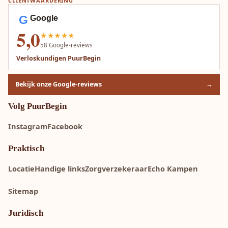
CLIENTWAARDERING
G
Google
5,0
★★★★★
58
Google-reviews
Verloskundigen PuurBegin
Bekijk onze Google-reviews
→
Volg PuurBegin
Instagram
Facebook
Praktisch
Locatie
Handige links
Zorgverzekeraar
Echo Kampen
Sitemap
Juridisch