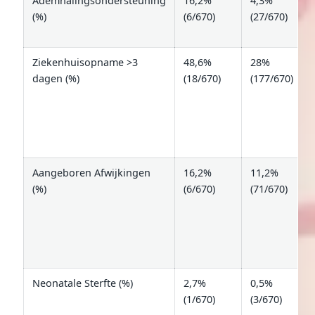
Ademhalingsondersteuning
16,2%
4,3%
(%)
(6/670)
(27/670)
Ziekenhuisopname >3
48,6%
28%
dagen (%)
(18/670)
(177/670)
Aangeboren Afwijkingen
16,2%
11,2%
(%)
(6/670)
(71/670)
Neonatale Sterfte (%)
2,7%
0,5%
(1/670)
(3/670)