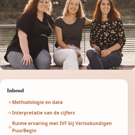
Inhoud
Methodologie en data
Interpretatie van de cijfers
Ruime ervaring met IVF bij Verloskundigen
PuurBegin