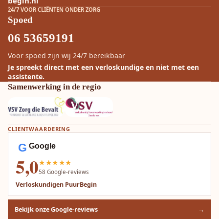
begin.nl
24/7 VOOR CLIËNTEN ONDER ZORG
Spoed
06 53659191
Voor spoed zijn wij 24/7 bereikbaar
Je spreekt direct met een verloskundige en niet met een
assistente.
Samenwerking in de regio
CLIENTWAARDERING
G
Google
5,0
★★★★★
58
Google-reviews
Verloskundigen PuurBegin
Bekijk onze Google-reviews
→