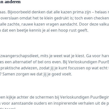
an anderen
Bijvoorbeeld denken dat alle kazen prima zijn – helaas n
 overslaan omdat het te klein gedrukt is; toch even checken
 alle zachte, rauwe kazen vragen aandacht. Door deze valkui
at een beetje kennis je al een hoop rust geeft.
 zwangerschapsdieet, mits je weet wat je kiest. Ga voor ha
? Kies een alternatief of bel ons even. Bij Verloskundigen 
t praktische adviezen, zodat jij je kunt focussen op wat ech
 Samen zorgen we dat jij je goed voelt.
 een kijkje achter de schermen bij Verloskundigen PuurBegi
 voor aanstaande ouders en inspirerende verhalen uit de pr