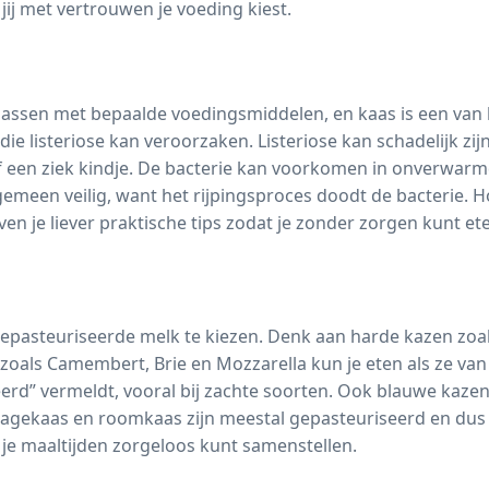
j met vertrouwen je voeding kiest.
 passen met bepaalde voedingsmiddelen, en kaas is een van
 die listeriose kan veroorzaken. Listeriose kan schadelijk zi
f een ziek kindje. De bacterie kan voorkomen in onverwarm
emeen veilig, want het rijpingsproces doodt de bacterie. 
en je liever praktische tips zodat je zonder zorgen kunt et
gepasteuriseerde melk te kiezen. Denk aan harde kazen zo
 zoals Camembert, Brie en Mozzarella kun je eten als ze van
seerd” vermeldt, vooral bij zachte soorten. Ook blauwe kaze
tagekaas en roomkaas zijn meestal gepasteuriseerd en dus v
 je maaltijden zorgeloos kunt samenstellen.