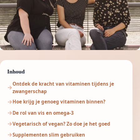
Inhoud
Ontdek de kracht van vitaminen tijdens je
zwangerschap
Hoe krijg je genoeg vitaminen binnen?
De rol van vis en omega-3
Vegetarisch of vegan? Zo doe je het goed
Supplementen slim gebruiken