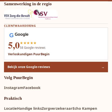
Samenwerking in de regio
CLIENTWAARDERING
G
Google
5,0
★★★★★
58
Google-reviews
Verloskundigen PuurBegin
Bekijk onze Google-reviews
→
Volg PuurBegin
Instagram
Facebook
Praktisch
Locatie
Handige links
Zorgverzekeraar
Echo Kampen