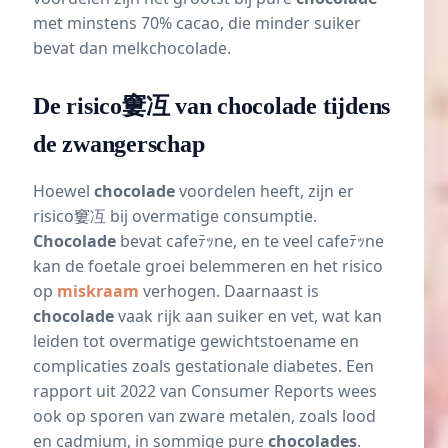
met minstens 70% cacao, die minder suiker
bevat dan melkchocolade.
De risico窶冱 van chocolade tijdens
de zwangerschap
Hoewel
chocolade
voordelen heeft, zijn er
risico窶冱 bij overmatige consumptie.
Chocolade
bevat cafeﾃｯne, en te veel cafeﾃｯne
kan de foetale groei belemmeren en het risico
op
miskraam
verhogen. Daarnaast is
chocolade
vaak rijk aan suiker en vet, wat kan
leiden tot overmatige gewichtstoename en
complicaties zoals gestationale diabetes. Een
rapport uit 2022 van Consumer Reports wees
ook op sporen van zware metalen, zoals lood
en cadmium, in sommige pure
chocolades
.