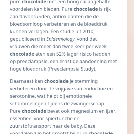
pure
chocolade
met een hoog cacaogehalte,
voordelen kan bieden. Pure
chocolade
is rijk
aan flavonoﾃｯden, antioxidanten die de
bloedsomloop verbeteren en de bloeddruk
kunnen verlagen. Een studie uit 2010,
gepubliceerd in
Epidemiology
, vond dat
vrouwen die meer dan twee keer per week
chocolade
aten een 52% lager risico hadden
op
preeclampsie
, een ernstige aandoening met
hoge bloeddruk
(
Preeclampsia Study
).
Daarnaast kan
chocolade
je stemming
verbeteren door de vrijgave van endorfine en
serotonine
, wat helpt bij emotionele
schommelingen tijdens de zwangerschap.
Pure
chocolade
bevat ook magnesium en
ijzer
,
essentieel voor spierfunctie en
zuurstoftransport naar de baby. Deze
voordelen zijn het grootst bij pure
chocolade