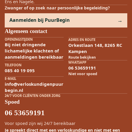
Ens en Nagele.
Zwanger of op zoek naar persoonlijke begeleiding?
Aanmelden bij PuurBegin
Algemeen contact
OPENINGSTIJDEN
ADRES EN ROUTE
Bij niet dringende
Orkestlaan 148, 8265 RC
lichamelijke klachten of
Kampen
aanmeldingen bereikbaar
Route bekijken
WHATSAPP
TELEFOON
06 53659191
085 40 19 095
Niet voor spoed
E-MAIL
info@verloskundigenpuur
begin.nl
24/7 VOOR CLIËNTEN ONDER ZORG
Spoed
06 53659191
Voor spoed zijn wij 24/7 bereikbaar
Je spreekt direct met een verloskundige en niet met een