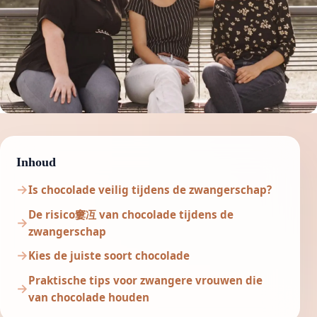
Inhoud
Is chocolade veilig tijdens de zwangerschap?
De risico窶冱 van chocolade tijdens de
zwangerschap
Kies de juiste soort chocolade
Praktische tips voor zwangere vrouwen die
van chocolade houden