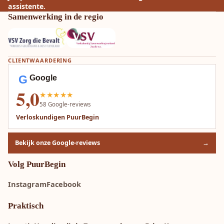
assistente.
Samenwerking in de regio
CLIENTWAARDERING
G
Google
5,0
★★★★★
58
Google-reviews
Verloskundigen PuurBegin
Bekijk onze Google-reviews
→
Volg PuurBegin
Instagram
Facebook
Praktisch