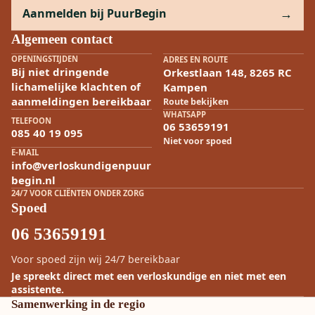
Aanmelden bij PuurBegin
Algemeen contact
OPENINGSTIJDEN
ADRES EN ROUTE
Bij niet dringende
Orkestlaan 148, 8265 RC
lichamelijke klachten of
Kampen
aanmeldingen bereikbaar
Route bekijken
WHATSAPP
TELEFOON
06 53659191
085 40 19 095
Niet voor spoed
E-MAIL
info@verloskundigenpuur
begin.nl
24/7 VOOR CLIËNTEN ONDER ZORG
Spoed
06 53659191
Voor spoed zijn wij 24/7 bereikbaar
Je spreekt direct met een verloskundige en niet met een
assistente.
Samenwerking in de regio