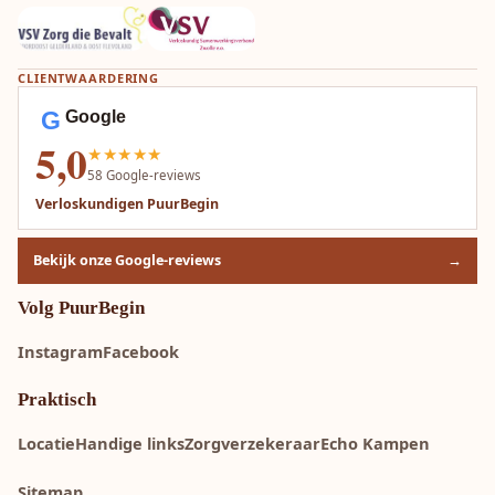
CLIENTWAARDERING
G
Google
5,0
★★★★★
58
Google-reviews
Verloskundigen PuurBegin
Bekijk onze Google-reviews
→
Volg PuurBegin
Instagram
Facebook
Praktisch
Locatie
Handige links
Zorgverzekeraar
Echo Kampen
Sitemap