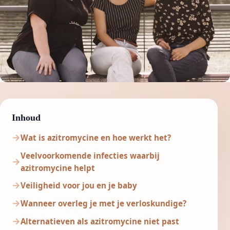
Inhoud
Wat is azitromycine en hoe werkt het?
Veelvoorkomende infecties waarbij
azitromycine helpt
Veiligheid voor jou en je baby
Wanneer overleg je met je verloskundige?
Alternatieven als azitromycine niet past