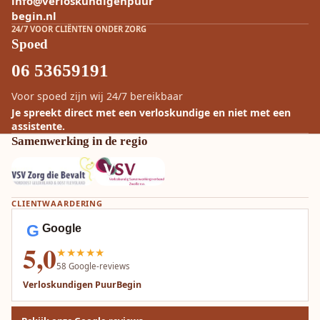
info@verloskundigenpuur
begin.nl
24/7 VOOR CLIËNTEN ONDER ZORG
Spoed
06 53659191
Voor spoed zijn wij 24/7 bereikbaar
Je spreekt direct met een verloskundige en niet met een
assistente.
Samenwerking in de regio
CLIENTWAARDERING
G
Google
5,0
★★★★★
58
Google-reviews
Verloskundigen PuurBegin