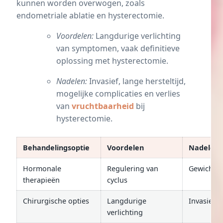
kunnen worden overwogen, zoals
endometriale ablatie en hysterectomie.
Voordelen:
Langdurige verlichting
van symptomen, vaak definitieve
oplossing met hysterectomie.
Nadelen:
Invasief, lange hersteltijd,
mogelijke complicaties en verlies
van
vruchtbaarheid
bij
hysterectomie.
Behandelingsoptie
Voordelen
Nadelen
Hormonale
Regulering van
Gewichts
therapieën
cyclus
Chirurgische opties
Langdurige
Invasief
verlichting