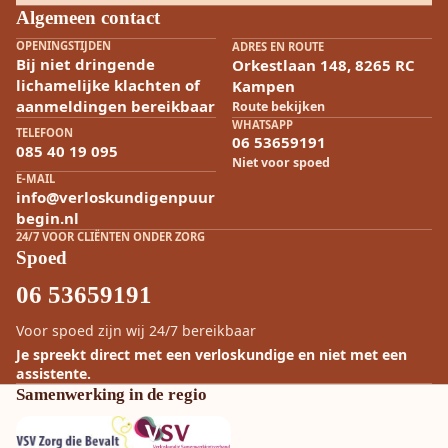
Algemeen contact
OPENINGSTIJDEN
ADRES EN ROUTE
Bij niet dringende
Orkestlaan 148, 8265 RC
lichamelijke klachten of
Kampen
aanmeldingen bereikbaar
Route bekijken
WHATSAPP
TELEFOON
06 53659191
085 40 19 095
Niet voor spoed
E-MAIL
info@verloskundigenpuur
begin.nl
24/7 VOOR CLIËNTEN ONDER ZORG
Spoed
06 53659191
Voor spoed zijn wij 24/7 bereikbaar
Je spreekt direct met een verloskundige en niet met een
assistente.
Samenwerking in de regio