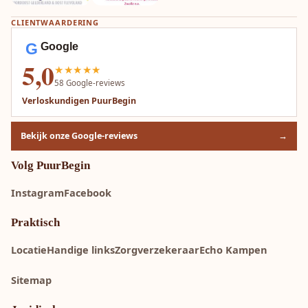
CLIENTWAARDERING
G
Google
5,0
★★★★★
58
Google-reviews
Verloskundigen PuurBegin
Bekijk onze Google-reviews
→
Volg PuurBegin
Instagram
Facebook
Praktisch
Locatie
Handige links
Zorgverzekeraar
Echo Kampen
Sitemap