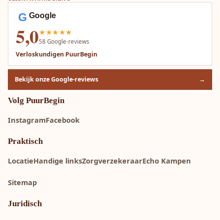
G
Google
5,0
★★★★★
58
Google-reviews
Verloskundigen PuurBegin
Bekijk onze Google-reviews
→
Volg PuurBegin
Instagram
Facebook
Praktisch
Locatie
Handige links
Zorgverzekeraar
Echo Kampen
Sitemap
Juridisch