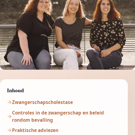
Inhoud
Zwangerschapscholestase
Controles in de zwangerschap en beleid
rondom bevalling
Praktische adviezen