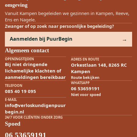
omgeving
Vanuit Kampen begeleiden we gezinnen in Kampen, Reeve,
Ens en Nagele.
Zwanger of op zoek naar persoonlijke begeleiding?
Aanmelden bij PuurBegin
Algemeen contact
OPENINGSTIJDEN
ADRES EN ROUTE
Bij niet dringende
Orkestlaan 148, 8265 RC
lichamelijke klachten of
Kampen
aanmeldingen bereikbaar
Route bekijken
WHATSAPP
TELEFOON
06 53659191
085 40 19 095
Niet voor spoed
E-MAIL
info@verloskundigenpuur
begin.nl
24/7 VOOR CLIËNTEN ONDER ZORG
Spoed
06 53659191