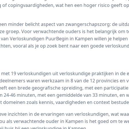
 of copingvaardigheden, wat hen een hoger risico geeft op
in een minder belicht aspect van zwangerschapszorg: de ui
e groep. Voor verwachtende ouders is het belangrijk om t
j van
Verloskundigen PuurBegin in Kampen
willen je helpen
wachten, vooral als je op zoek bent naar een goede verloskun
met 19 verloskundigen uit verloskundige praktijken in de e
deelnemers waren werkzaam in 8 van de 12 provincies en 
geeft een brede geografische spreiding, met een participati
den 24-46 minuten, met een gemiddelde van 33 minuten, en
 domeinen zoals kennis, vaardigheden en context bestude
ve inzichten in de ervaringen van verloskundigen, wat waar
u als verwachtende ouder in Kampen is het goed om te we
bij huis bij een verloskundige in Kampen.