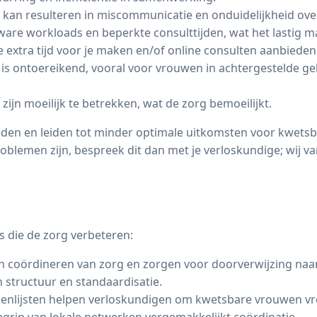
 kan resulteren in miscommunicatie en onduidelijkheid over
are workloads en beperkte consulttijden, wat het lastig ma
extra tijd voor je maken en/of online consulten aanbieden
 is ontoereikend, vooral voor vrouwen in achtergestelde g
n moeilijk te betrekken, wat de zorg bemoeilijkt.
eden en leiden tot minder optimale uitkomsten voor kwets
blemen zijn, bespreek dit dan met je verloskundige; wij 
s die de zorg verbeteren:
en coördineren van zorg en zorgen voor doorverwijzing naar
n structuur en standaardisatie.
genlijsten helpen verloskundigen om kwetsbare vrouwen vro