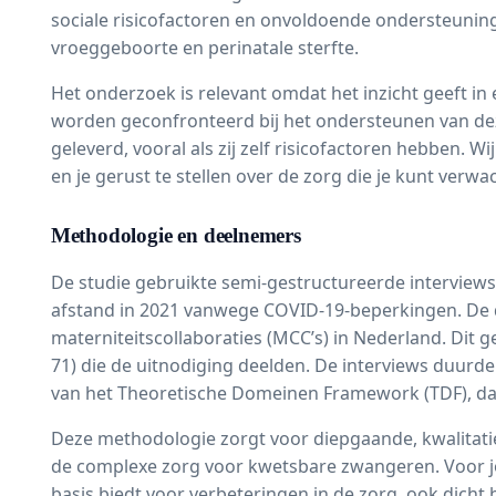
sociale risicofactoren en onvoldoende ondersteuning
vroeggeboorte
en perinatale sterfte.
Het onderzoek is relevant omdat het inzicht geeft 
worden geconfronteerd bij het ondersteunen van dez
geleverd, vooral als zij zelf risicofactoren hebben. Wi
en je gerust te stellen over de zorg die je kunt ver
Methodologie en deelnemers
De studie gebruikte semi-gestructureerde interviews 
afstand in 2021 vanwege COVID-19-beperkingen. De 
materniteitscollaboraties (MCC’s) in Nederland. Dit 
71) die de uitnodiging deelden. De interviews duur
van het Theoretische Domeinen Framework (TDF), dat
Deze methodologie zorgt voor diepgaande, kwalitatie
de complexe zorg voor kwetsbare zwangeren. Voor jo
basis biedt voor verbeteringen in de zorg, ook dicht 