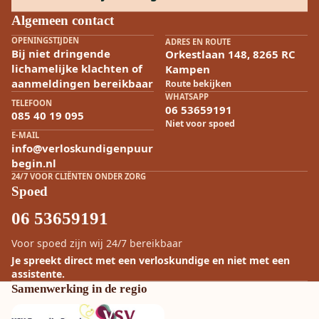
Algemeen contact
OPENINGSTIJDEN
ADRES EN ROUTE
Bij niet dringende
Orkestlaan 148, 8265 RC
lichamelijke klachten of
Kampen
aanmeldingen bereikbaar
Route bekijken
WHATSAPP
TELEFOON
06 53659191
085 40 19 095
Niet voor spoed
E-MAIL
info@verloskundigenpuur
begin.nl
24/7 VOOR CLIËNTEN ONDER ZORG
Spoed
06 53659191
Voor spoed zijn wij 24/7 bereikbaar
Je spreekt direct met een verloskundige en niet met een
assistente.
Samenwerking in de regio