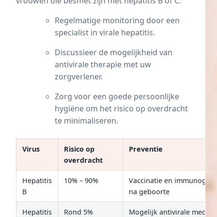
vrouwen die besmet zijn met hepatitis B of C:
Regelmatige monitoring door een
specialist in virale hepatitis.
Discussieer de mogelijkheid van
antivirale therapie met uw
zorgverlener.
Zorg voor een goede persoonlijke
hygiëne om het risico op overdracht
te minimaliseren.
Virus
Risico op
Preventie
overdracht
Hepatitis
10% – 90%
Vaccinatie en immunoglob
B
na geboorte
Hepatitis
Rond 5%
Mogelijk antivirale medica