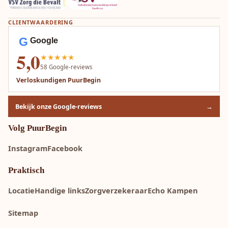
CLIENTWAARDERING
G
Google
5,0
★★★★★
58
Google-reviews
Verloskundigen PuurBegin
Bekijk onze Google-reviews
→
Volg PuurBegin
Instagram
Facebook
Praktisch
Locatie
Handige links
Zorgverzekeraar
Echo Kampen
Sitemap