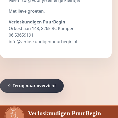
Neem zorg voor jezelf en je kleintje!
Met lieve groeten,
Verloskundigen PuurBegin
Orkestlaan 148, 8265 RC Kampen
06 53659191
info@verloskundigenpuurbegin.nl
← Terug naar overzicht
Verloskundigen PuurBegin