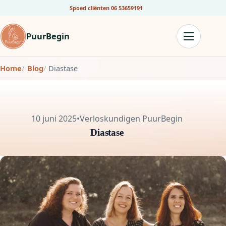
Spoed cliënten
06 53659191
PuurBegin
Home
Blog
Diastase
10 juni 2025
•
Verloskundigen PuurBegin
Diastase