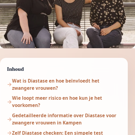
Inhoud
Wat is Diastase en hoe beïnvloedt het
zwangere vrouwen?
Wie loopt meer risico en hoe kun je het
voorkomen?
Gedetailleerde informatie over Diastase voor
zwangere vrouwen in Kampen
Zelf Diastase checken: Een simpele test