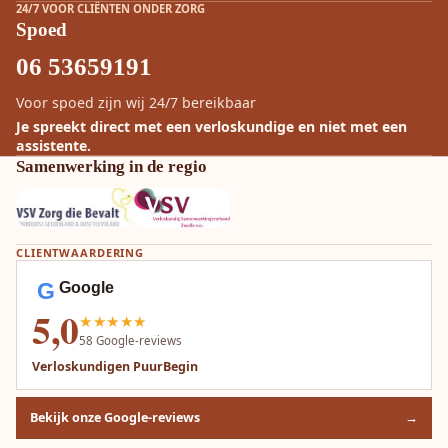
24/7 VOOR CLIËNTEN ONDER ZORG
Spoed
06 53659191
Voor spoed zijn wij 24/7 bereikbaar
Je spreekt direct met een verloskundige en niet met een
assistente.
Samenwerking in de regio
CLIENTWAARDERING
G
Google
5,0
★★★★★
58
Google-reviews
Verloskundigen PuurBegin
Bekijk onze Google-reviews
→