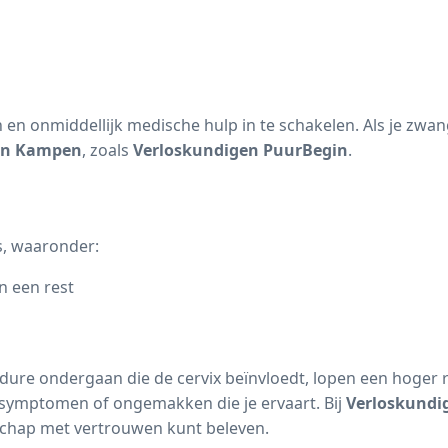
 en onmiddellijk medische hulp in te schakelen. Als je zw
 in Kampen
, zoals
Verloskundigen PuurBegin
.
es, waaronder:
n een rest
 ondergaan die de cervix beïnvloedt, lopen een hoger risi
 symptomen of ongemakken die je ervaart. Bij
Verloskundi
schap met vertrouwen kunt beleven.