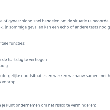
ige of gynaecoloog snel handelen om de situatie te beoorde
ek. In sommige gevallen kan een
echo
of andere tests nodig
itale functies:
m de hartslag te verhogen
nodig
p dergelijke noodsituaties en werken we nauw samen met h
s voorop.
ie je kunt ondernemen om het risico te verminderen: