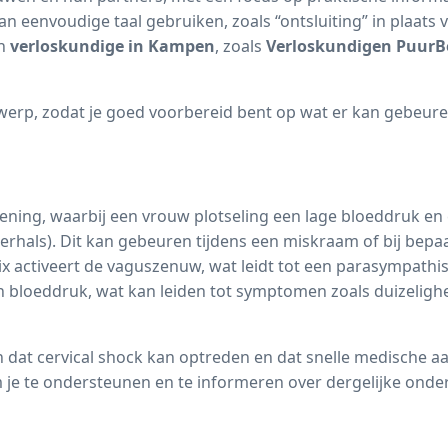
 eenvoudige taal gebruiken, zoals “ontsluiting” in plaats v
en
verloskundige in Kampen
, zoals
Verloskundigen PuurB
erp, zodat je goed voorbereid bent op wat er kan gebeure
ning, waarbij een vrouw plotseling een lage bloeddruk en 
erhals). Dit kan gebeuren tijdens een
miskraam
of bij bepa
vix activeert de vaguszenuw, wat leidt tot een parasympathis
n bloeddruk, wat kan leiden tot symptomen zoals duizelighei
 dat cervical shock kan optreden en dat snelle medische aan
 je te ondersteunen en te informeren over dergelijke onder