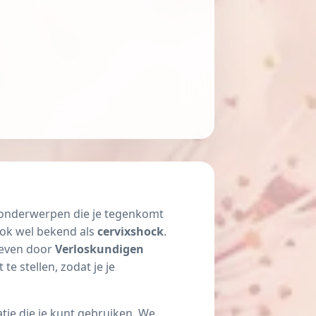
el onderwerpen die je tegenkomt
ook wel bekend als
cervixshock
.
hreven door
Verloskundigen
e stellen, zodat je je
ie die je kunt gebruiken. We