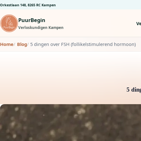
Orkestlaan 148, 8265 RC Kampen
PuurBegin
V
Verloskundigen Kampen
Home
Blog
5 dingen over FSH (follikelstimulerend hormoon)
5 din